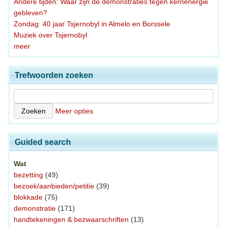
Andere tijden: Waar zijn de demonstraties tegen kernenergie
gebleven?
Zondag: 40 jaar Tsjernobyl in Almelo en Borssele
Muziek over Tsjernobyl
meer
Trefwoorden zoeken
Meer opties
Guided search
Wat
bezetting
(49)
bezoek/aanbieden/petitie
(39)
blokkade
(75)
demonstratie
(171)
handtekeningen & bezwaarschriften
(13)