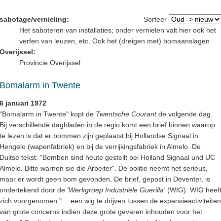
sabotage/vernieling:
Sorteer
Het saboteren van installaties; onder vernielen valt hier ook het
verfen van leuzen, etc. Ook het (dreigen met) bomaanslagen
Overijssel:
Provincie Overijssel
Bomalarm in Twente
6 januari 1972
"Bomalarm in Twente" kopt de
Twentsche Courant
de volgende dag.
Bij verschillende dagbladen in de regio komt een brief binnen waarop
te lezen is dat er bommen zijn geplaatst bij Hollandse Signaal in
Hengelo (wapenfabriek) en bij de verrijkingsfabriek in Almelo. De
Duitse tekst: "Bomben sind heute gestellt bei Holland Signaal und UC
Almelo. Bitte warnen sie die Arbeiter". De politie neemt het serieus,
maar er wordt geen bom gevonden. De brief, gepost in Deventer, is
ondertekend door de
'Werkgroep Industriële Guerilla'
(WIG). WIG heef
zich voorgenomen "….een wig te drijven tussen de expansieactiviteiten
van grote concerns indien deze grote gevaren inhouden voor het