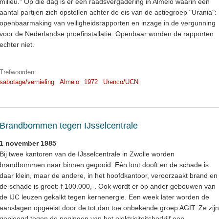
milieu." Op die dag is er een raadsvergadering in Almelo waarin een
aantal partijen zich opstellen achter de eis van de actiegroep "Urania":
openbaarmaking van veiligheidsrapporten en inzage in de vergunning
voor de Nederlandse proefinstallatie. Openbaar worden de rapporten
echter niet.
Trefwoorden:
sabotage/vernieling
Almelo
1972
Urenco/UCN
Brandbommen tegen IJsselcentrale
1 november 1985
Bij twee kantoren van de IJsselcentrale in Zwolle worden
brandbommen naar binnen gegooid. Eén lont dooft en de schade is
daar klein, maar de andere, in het hoofdkantoor, veroorzaakt brand en
de schade is groot: f 100.000,-. Ook wordt er op ander gebouwen van
de IJC leuzen gekalkt tegen kernenergie. Een week later worden de
aanslagen opgeëist door de tot dan toe onbekende groep AGIT. Ze zijn
gepleegd tegen de pogingen van het elektriciteitsbedrijf een