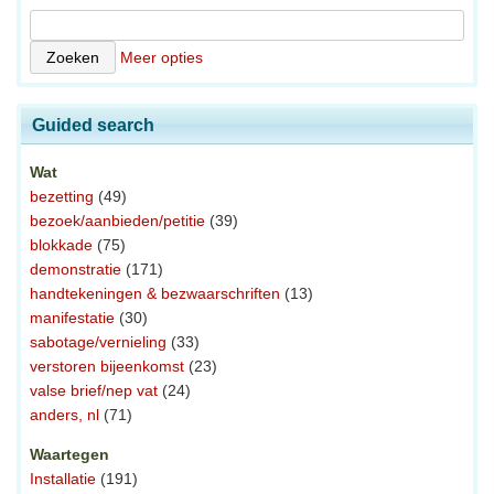
Meer opties
Guided search
Wat
bezetting
(49)
bezoek/aanbieden/petitie
(39)
blokkade
(75)
demonstratie
(171)
handtekeningen & bezwaarschriften
(13)
manifestatie
(30)
sabotage/vernieling
(33)
verstoren bijeenkomst
(23)
valse brief/nep vat
(24)
anders, nl
(71)
Waartegen
Installatie
(191)