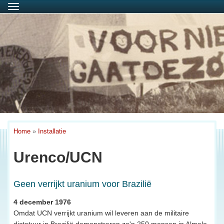
Menu
Home
»
Installatie
Urenco/UCN
Geen verrijkt uranium voor Brazilië
4 december 1976
Omdat UCN verrijkt uranium wil leveren aan de militaire
dictatuur in Brazilië demonstreren zo'n 250 mensen in Almelo