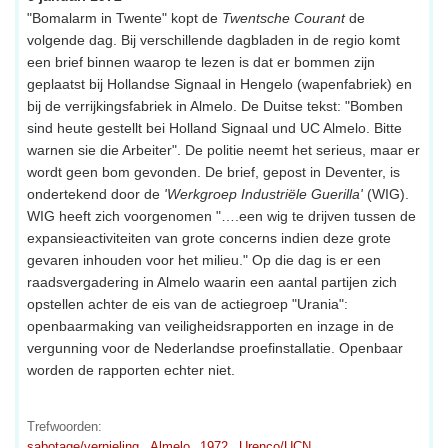
"Bomalarm in Twente" kopt de
Twentsche Courant
de
volgende dag. Bij verschillende dagbladen in de regio komt
een brief binnen waarop te lezen is dat er bommen zijn
geplaatst bij Hollandse Signaal in Hengelo (wapenfabriek) en
bij de verrijkingsfabriek in Almelo. De Duitse tekst: "Bomben
sind heute gestellt bei Holland Signaal und UC Almelo. Bitte
warnen sie die Arbeiter". De politie neemt het serieus, maar er
wordt geen bom gevonden. De brief, gepost in Deventer, is
ondertekend door de
'Werkgroep Industriële Guerilla'
(WIG).
WIG heeft zich voorgenomen "….een wig te drijven tussen de
expansieactiviteiten van grote concerns indien deze grote
gevaren inhouden voor het milieu." Op die dag is er een
raadsvergadering in Almelo waarin een aantal partijen zich
opstellen achter de eis van de actiegroep "Urania":
openbaarmaking van veiligheidsrapporten en inzage in de
vergunning voor de Nederlandse proefinstallatie. Openbaar
worden de rapporten echter niet.
Trefwoorden:
sabotage/vernieling
Almelo
1972
Urenco/UCN