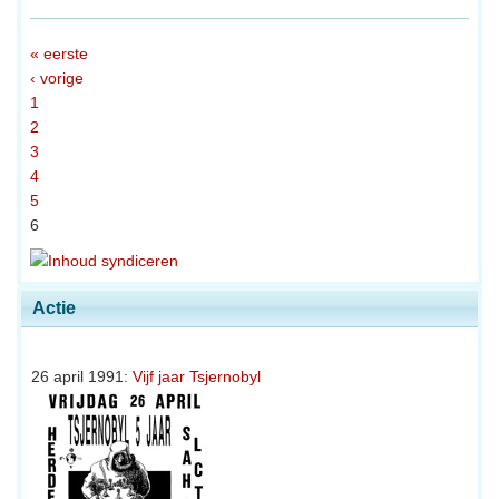
« eerste
‹ vorige
1
2
3
4
5
6
Actie
26 april 1991:
Vijf jaar Tsjernobyl