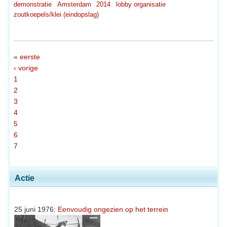
demonstratie
Amsterdam
2014
lobby organisatie
zoutkoepels/klei (eindopslag)
« eerste
‹ vorige
1
2
3
4
5
6
7
Actie
25 juni 1976:
Eenvoudig ongezien op het terrein