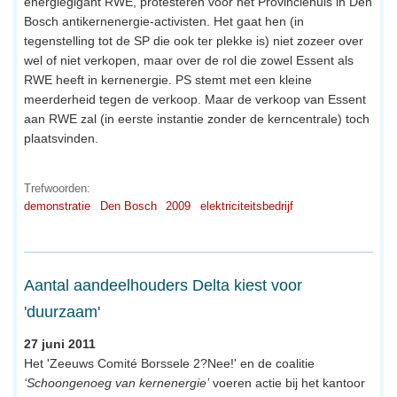
energiegigant RWE, protesteren voor het Provinciehuis in Den
Bosch antikernenergie-activisten. Het gaat hen (in
tegenstelling tot de SP die ook ter plekke is) niet zozeer over
wel of niet verkopen, maar over de rol die zowel Essent als
RWE heeft in kernenergie. PS stemt met een kleine
meerderheid tegen de verkoop. Maar de verkoop van Essent
aan RWE zal (in eerste instantie zonder de kerncentrale) toch
plaatsvinden.
Trefwoorden:
demonstratie
Den Bosch
2009
elektriciteitsbedrijf
Aantal aandeelhouders Delta kiest voor
'duurzaam'
27 juni 2011
Het 'Zeeuws Comité Borssele 2?Nee!' en de coalitie
‘Schoongenoeg van kernenergie’
voeren actie bij het kantoor