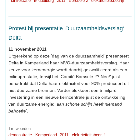
manifestatie
Middelburg
2011
Borssele 2
elektriciteitsbedrijf
Protest bij presentatie 'Duurzaamheidsverslag'
Delta
11 november 2011
Uitgerekend op deze 'dag van de duurzaamheid' presenteert
Delta in Kamperland haar MVO-duurzaamheidsverslag. Haar
keuze voor kernenergie wordt daarbij gekwalificeerd als een
milieuprestatie, terwijl het 'Comité Borssele 2? Nee!' juist
benadrukt dat Delta haar elektriciteit voor 90% produceert uit
niet duurzame bronnen. Verder blokkeert een 5 miljard
investering in een nieuwe kerncentrale juist de ontwikkeling
van duurzame energie; '
aan schone schijn heeft niemand
behoefte
'.
Trefwoorden:
demonstratie
Kamperland
2011
elektriciteitsbedrijf