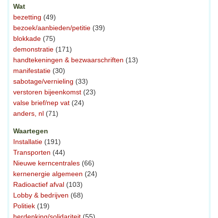
Wat
bezetting
(49)
bezoek/aanbieden/petitie
(39)
blokkade
(75)
demonstratie
(171)
handtekeningen & bezwaarschriften
(13)
manifestatie
(30)
sabotage/vernieling
(33)
verstoren bijeenkomst
(23)
valse brief/nep vat
(24)
anders, nl
(71)
Waartegen
Installatie
(191)
Transporten
(44)
Nieuwe kerncentrales
(66)
kernenergie algemeen
(24)
Radioactief afval
(103)
Lobby & bedrijven
(68)
Politiek
(19)
herdenking/solidariteit
(55)