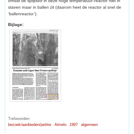
omdat de splijtstof in deze hoge temperatuur-reactor niet in
staven maar in ballen zit (daarom heet de reactor al snel de
‘ballenreactor’).
Bijlage:
Trefwoorden:
bezoek/aanbieden/petitie
Almelo
1997
algemeen