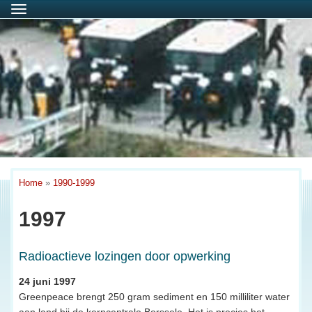
Menu
Home
»
1990-1999
1997
Radioactieve lozingen door opwerking
24 juni 1997
Greenpeace brengt 250 gram sediment en 150 milliliter water
aan land bij de kerncentrale Borssele. Het is precies het