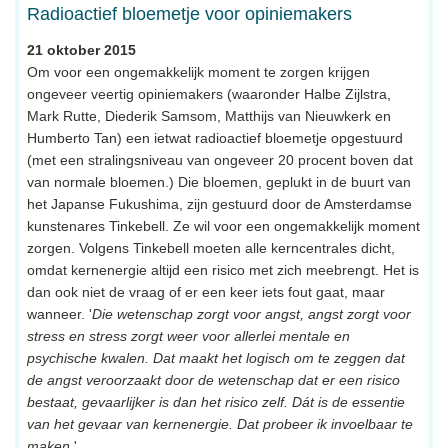
Radioactief bloemetje voor opiniemakers
21 oktober 2015
Om voor een ongemakkelijk moment te zorgen krijgen
ongeveer veertig opiniemakers (waaronder Halbe Zijlstra,
Mark Rutte, Diederik Samsom, Matthijs van Nieuwkerk en
Humberto Tan) een ietwat radioactief bloemetje opgestuurd
(met een stralingsniveau van ongeveer 20 procent boven dat
van normale bloemen.) Die bloemen, geplukt in de buurt van
het Japanse Fukushima, zijn gestuurd door de Amsterdamse
kunstenares Tinkebell. Ze wil voor een ongemakkelijk moment
zorgen. Volgens Tinkebell moeten alle kerncentrales dicht,
omdat kernenergie altijd een risico met zich meebrengt. Het is
dan ook niet de vraag of er een keer iets fout gaat, maar
wanneer. '
Die wetenschap zorgt voor angst, angst zorgt voor
stress en stress zorgt weer voor allerlei mentale en
psychische kwalen. Dat maakt het logisch om te zeggen dat
de angst veroorzaakt door de wetenschap dat er een risico
bestaat, gevaarlijker is dan het risico zelf. Dát is de essentie
van het gevaar van kernenergie. Dat probeer ik invoelbaar te
maken.
'