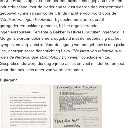
In Den Haag is op 27 september een bijeenkomst gepland over een
industrie-eiland voor de Nederlandse kust waarop dan kerncentrales
gebouwd kunnen gaan worden. In de nacht ervoor word door de
‘Windsurfers tegen Koelwater’
bij deelnemers auto’s en/of
garagedeuren onklaar gemaakt, bij het organiserende
ingenieursbureau Ferrante & Bakker in Hilversum ruiten ingegooid. ‘s
Morgens worden deelnemers opgebeld met de mededeling dat het
symposium verplaatst is. Voor de ingang van het gebouw is een picket-
line, georganiseerd door stichting Laka. "
Na jaren van relatieve rust
roert de Nederlandse atoomlobby zich weer
" concluderen ze.
Gespreksonderwerp die dag zijn de acties en veel minder het project,
waar dan ook niets meer van wordt vernomen.
Bijlagen: