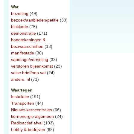
Wat
bezetting
(49)
bezoek/aanbieden/petitie
(39)
blokkade
(75)
demonstratie
(171)
handtekeningen &
bezwaarschriften
(13)
manifestatie
(30)
sabotage/vernieling
(33)
verstoren bijeenkomst
(23)
valse brief/nep vat
(24)
anders, nl
(71)
Waartegen
Installatie
(191)
Transporten
(44)
Nieuwe kerncentrales
(66)
kernenergie algemeen
(24)
Radioactief afval
(103)
Lobby & bedrijven
(68)