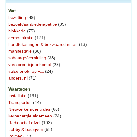
Wat
bezetting
(49)
bezoek/aanbieden/petitie
(39)
blokkade
(75)
demonstratie
(171)
handtekeningen & bezwaarschriften
(13)
manifestatie
(30)
sabotage/vernieling
(33)
verstoren bijeenkomst
(23)
valse brief/nep vat
(24)
anders, nl
(71)
Waartegen
Installatie
(191)
Transporten
(44)
Nieuwe kerncentrales
(66)
kernenergie algemeen
(24)
Radioactief afval
(103)
Lobby & bedrijven
(68)
Politiek
(19)