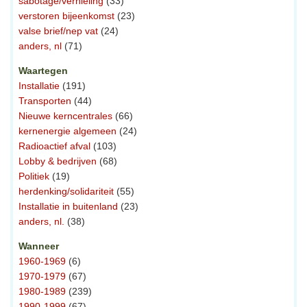
sabotage/vernieling
(33)
verstoren bijeenkomst
(23)
valse brief/nep vat
(24)
anders, nl
(71)
Waartegen
Installatie
(191)
Transporten
(44)
Nieuwe kerncentrales
(66)
kernenergie algemeen
(24)
Radioactief afval
(103)
Lobby & bedrijven
(68)
Politiek
(19)
herdenking/solidariteit
(55)
Installatie in buitenland
(23)
anders, nl.
(38)
Wanneer
1960-1969
(6)
1970-1979
(67)
1980-1989
(239)
1990-1999
(67)