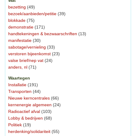
Wat
bezetting
(49)
bezoek/aanbieden/petitie
(39)
blokkade
(75)
demonstratie
(171)
handtekeningen & bezwaarschriften
(13)
manifestatie
(30)
sabotage/vernieling
(33)
verstoren bijeenkomst
(23)
valse brief/nep vat
(24)
anders, nl
(71)
Waartegen
Installatie
(191)
Transporten
(44)
Nieuwe kerncentrales
(66)
kernenergie algemeen
(24)
Radioactief afval
(103)
Lobby & bedrijven
(68)
Politiek
(19)
herdenking/solidariteit
(55)