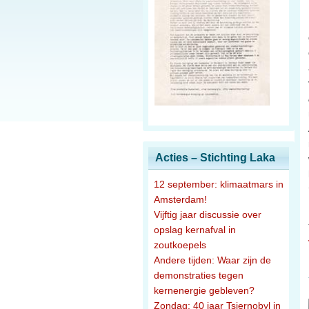
Acties – Stichting Laka
12 september: klimaatmars in
Amsterdam!
Vijftig jaar discussie over
opslag kernafval in
zoutkoepels
Andere tijden: Waar zijn de
demonstraties tegen
kernenergie gebleven?
Zondag: 40 jaar Tsjernobyl in