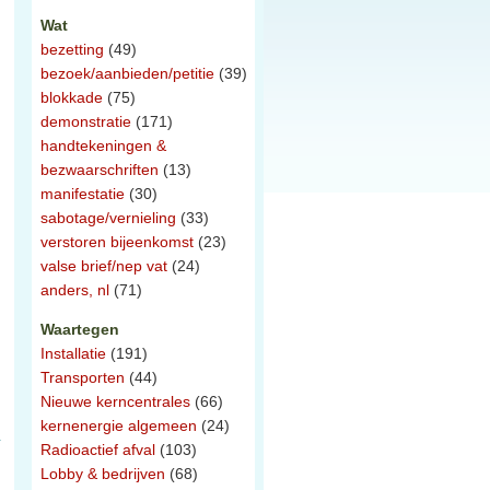
Wat
bezetting
(49)
bezoek/aanbieden/petitie
(39)
blokkade
(75)
demonstratie
(171)
handtekeningen &
bezwaarschriften
(13)
manifestatie
(30)
sabotage/vernieling
(33)
verstoren bijeenkomst
(23)
valse brief/nep vat
(24)
anders, nl
(71)
Waartegen
Installatie
(191)
Transporten
(44)
Nieuwe kerncentrales
(66)
kernenergie algemeen
(24)
Radioactief afval
(103)
Lobby & bedrijven
(68)