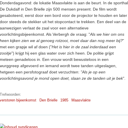
Donderdagavond: de lokatie Maasvlakte is aan de beurt. In de sporthal
De Dukdalf in Den Brielle zijn 500 mensen present. De film wordt
gesaboteerd, eerst door een bord voor de projector te houden en later
door steeds de stekker uit het stopcontact te trekken. Een deel van de
aanwezigen verlaat de zaal voor een alternatieve
voorlichtingsbijeenkomst. Als Verbergh de vraag: "
Als we hier om ons
heen kijken zien we al genoeg rotzooi, moet daar dan nog meer bij?
"
met een grapje wil af doen ("
Het is hier in de zaal inderdaad een
zooitje
") krijgt hij een glas water over zich heen. De politie grijpt
meteen genadeloos in. Een vrouw wordt bewusteloos in een
wurggreep afgevoerd en iemand wordt twee tanden uitgeslagen,
hetgeen een persfotograaf doet verzuchten:
"Als je op een
voorlichtingsavond je mond open doet, slaan ze de tanden uit je bek
".
Trefwoorden:
verstoren bijeenkomst
Den Brielle
1985
Maasvlakte