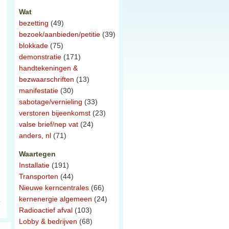
Wat
bezetting
(49)
bezoek/aanbieden/petitie
(39)
blokkade
(75)
demonstratie
(171)
handtekeningen &
bezwaarschriften
(13)
manifestatie
(30)
sabotage/vernieling
(33)
verstoren bijeenkomst
(23)
valse brief/nep vat
(24)
anders, nl
(71)
Waartegen
Installatie
(191)
Transporten
(44)
Nieuwe kerncentrales
(66)
kernenergie algemeen
(24)
Radioactief afval
(103)
Lobby & bedrijven
(68)