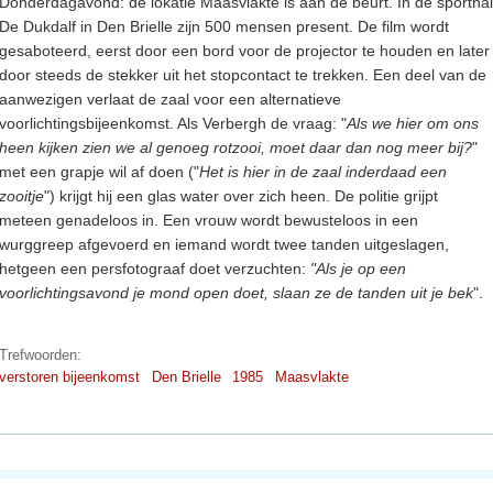
Donderdagavond: de lokatie Maasvlakte is aan de beurt. In de sporthal
De Dukdalf in Den Brielle zijn 500 mensen present. De film wordt
gesaboteerd, eerst door een bord voor de projector te houden en later
door steeds de stekker uit het stopcontact te trekken. Een deel van de
aanwezigen verlaat de zaal voor een alternatieve
voorlichtingsbijeenkomst. Als Verbergh de vraag: "
Als we hier om ons
heen kijken zien we al genoeg rotzooi, moet daar dan nog meer bij?
"
met een grapje wil af doen ("
Het is hier in de zaal inderdaad een
zooitje
") krijgt hij een glas water over zich heen. De politie grijpt
meteen genadeloos in. Een vrouw wordt bewusteloos in een
wurggreep afgevoerd en iemand wordt twee tanden uitgeslagen,
hetgeen een persfotograaf doet verzuchten:
"Als je op een
voorlichtingsavond je mond open doet, slaan ze de tanden uit je bek
".
Trefwoorden:
verstoren bijeenkomst
Den Brielle
1985
Maasvlakte