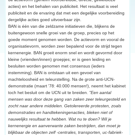
acties) en het behalen van publiciteit. Het resultaat is veel
publiciteit en de ervaring dat met een degelijke voorbereiding
dergelijke acties goed uitvoerbaar zijn.
BAN is één van die zeldzame initiatieven die, blijkens de
buitengewoon snelle groei van de groep, precies op het
goede moment genomen worden. De actievorm en vooral de
organisatievorm, worden zeer bepalend voor de strijd tegen
kernenergie. BAN groeit enorm snel en wordt gevormd door
kleine (vrienden/innen) groepjes; er is geen leiding en
besluiten worden genomen met consensus (ieders
instemming). BAN is ontstaan uit een gevoel van
machteloosheid en teleurstelling. Na de grote anti-UCN-
demonstratie (maart '78: 40.000 mensen!), neemt het kabinet
toch het besluit om de UCN uit te breiden.
"Een aantal
mensen was door deze gang van zaken zeer teleurgesteld en
zocht naar andere middelen. Getolereerde protesten, zoals
demonstraties en handtekeningenacties, bleken niet of
nauwelijks resultaat te hebben. Wat nu te doen? Wil je
kernenergie en aanverwante zaken bestrijden, dan moet je
blijkbaar de objecten zelf -centrales, transporten, uc-fabriek-