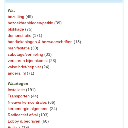
Wat
bezetting
(49)
bezoek/aanbieden/petitie
(39)
blokkade
(75)
demonstratie
(171)
handtekeningen & bezwaarschriften
(13)
manifestatie
(30)
sabotage/vernieling
(33)
verstoren bijeenkomst
(23)
valse brief/nep vat
(24)
anders, nl
(71)
Waartegen
Installatie
(191)
Transporten
(44)
Nieuwe kerncentrales
(66)
kernenergie algemeen
(24)
Radioactief afval
(103)
Lobby & bedrijven
(68)
Politiek
(19)