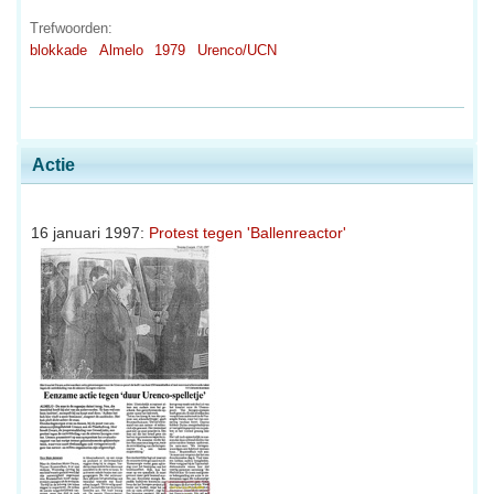
Trefwoorden:
blokkade
Almelo
1979
Urenco/UCN
Actie
16 januari 1997:
Protest tegen 'Ballenreactor'