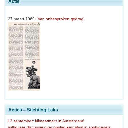
Actie
27 maart 1989:
'Van onbesproken gedrag'
Acties – Stichting Laka
12 september: klimaatmars in Amsterdam!
Vijftig jaar discussie over opslag kernafval in zoutkoepels