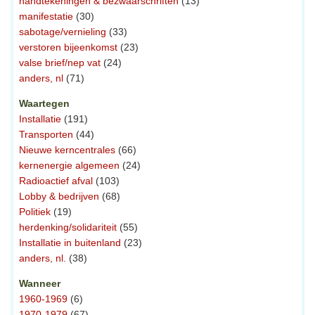
handtekeningen & bezwaarschriften
(13)
manifestatie
(30)
sabotage/vernieling
(33)
verstoren bijeenkomst
(23)
valse brief/nep vat
(24)
anders, nl
(71)
Waartegen
Installatie
(191)
Transporten
(44)
Nieuwe kerncentrales
(66)
kernenergie algemeen
(24)
Radioactief afval
(103)
Lobby & bedrijven
(68)
Politiek
(19)
herdenking/solidariteit
(55)
Installatie in buitenland
(23)
anders, nl.
(38)
Wanneer
1960-1969
(6)
1970-1979
(67)