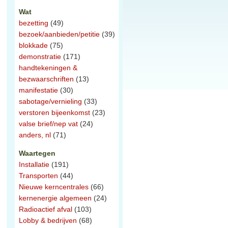
Wat
bezetting
(49)
bezoek/aanbieden/petitie
(39)
blokkade
(75)
demonstratie
(171)
handtekeningen &
bezwaarschriften
(13)
manifestatie
(30)
sabotage/vernieling
(33)
verstoren bijeenkomst
(23)
valse brief/nep vat
(24)
anders, nl
(71)
Waartegen
Installatie
(191)
Transporten
(44)
Nieuwe kerncentrales
(66)
kernenergie algemeen
(24)
Radioactief afval
(103)
Lobby & bedrijven
(68)