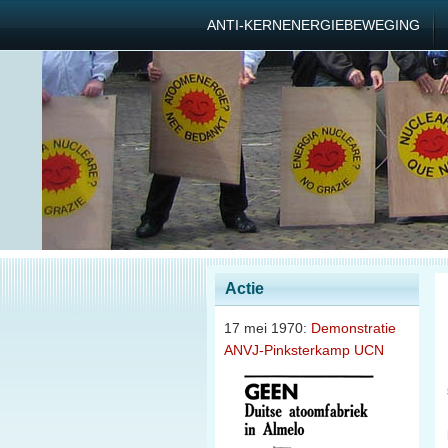
ANTI-KERNENERGIEBEWEGING
Actie
17 mei 1970:
Demonstratie
ANVJ-Pinksterkamp UCN