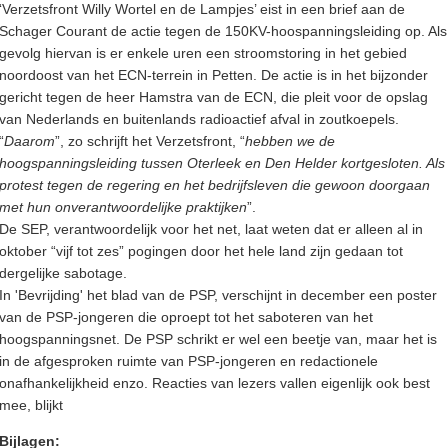
‘Verzetsfront Willy Wortel en de Lampjes’ eist in een brief aan de
Schager Courant de actie tegen de 150KV-hoospanningsleiding op. Als
gevolg hiervan is er enkele uren een stroomstoring in het gebied
noordoost van het ECN-terrein in Petten. De actie is in het bijzonder
gericht tegen de heer Hamstra van de ECN, die pleit voor de opslag
van Nederlands en buitenlands radioactief afval in zoutkoepels.
“
Daarom
”, zo schrijft het Verzetsfront, “
hebben we de
hoogspanningsleiding tussen Oterleek en Den Helder kortgesloten. Als
protest tegen de regering en het bedrijfsleven die gewoon doorgaan
met hun onverantwoordelijke praktijken
”.
De SEP, verantwoordelijk voor het net, laat weten dat er alleen al in
oktober “vijf tot zes” pogingen door het hele land zijn gedaan tot
dergelijke sabotage.
In 'Bevrijding' het blad van de PSP, verschijnt in december een poster
van de PSP-jongeren die oproept tot het saboteren van het
hoogspanningsnet. De PSP schrikt er wel een beetje van, maar het is
in de afgesproken ruimte van PSP-jongeren en redactionele
onafhankelijkheid enzo. Reacties van lezers vallen eigenlijk ook best
mee, blijkt
Bijlagen: