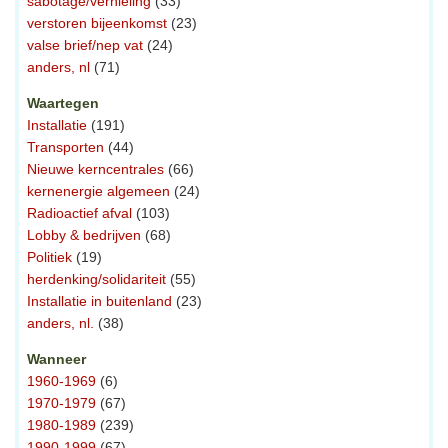
sabotage/vernieling
(33)
verstoren bijeenkomst
(23)
valse brief/nep vat
(24)
anders, nl
(71)
Waartegen
Installatie
(191)
Transporten
(44)
Nieuwe kerncentrales
(66)
kernenergie algemeen
(24)
Radioactief afval
(103)
Lobby & bedrijven
(68)
Politiek
(19)
herdenking/solidariteit
(55)
Installatie in buitenland
(23)
anders, nl.
(38)
Wanneer
1960-1969
(6)
1970-1979
(67)
1980-1989
(239)
1990-1999
(67)