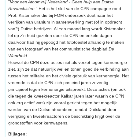
"
Voor een Atoomvrij Nederland - Geen hulp aan Duitse
Revanchisten.
" Het is het slot van de CPN campagne rond
Prof. Kistemaker die bij FOM onderzoek doet naar het
verrijken van uranium in samenwerking met (of in opdracht
van?) Duitse bedrijven. Al een maand lang wordt Kistemaker
fel op z'n huid gezeten door de CPN en enkele dagen
daarvoor had hij gepoogd het fototoestel afhandig te maken
van een fotograaf van het communistische dagblad
De
Waarheid
.
Hoewel de CPN deze acties niet als verzet tegen kernenergie
ziet, zijn ze dat natuurlijk wel en tonen goed de verbinding aan
tussen het militaire en het civiele gebruik van kernenergie. Het
vreemde is dat de CPN zich pas eind jaren zeventig
principieel tegen kernenergie uitspreekt. Deze acties (en ook
die tegen de kweekreactor Kalkar jaren later waarin de CPN
ook erg actief was) zijn vooral gericht tegen het mogelijk
worden van de Duitse atoombom, omdat Duitsland door
verrijking en kweekreactoren de beschikking krijgt over de
grondstoffen voor kernwapens.
Bijlagen: