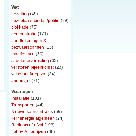
Wat
bezetting
(49)
bezoek/aanbieden/petitie
(39)
blokkade
(75)
demonstratie
(171)
handtekeningen &
bezwaarschriften
(13)
manifestatie
(30)
sabotage/vernieling
(33)
verstoren bijeenkomst
(23)
valse brief/nep vat
(24)
anders, nl
(71)
Waartegen
Installatie
(191)
Transporten
(44)
Nieuwe kerncentrales
(66)
kernenergie algemeen
(24)
Radioactief afval
(103)
Lobby & bedrijven
(68)