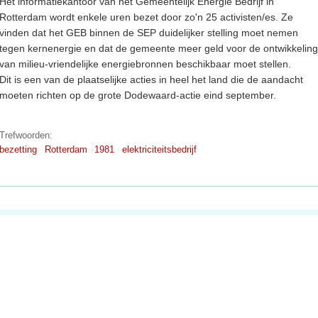
Het informatiekantoor van het Gemeentelijk Energie Bedrijf in
Rotterdam wordt enkele uren bezet door zo'n 25 activisten/es. Ze
vinden dat het GEB binnen de SEP duidelijker stelling moet nemen
tegen kernenergie en dat de gemeente meer geld voor de ontwikkeling
van milieu-vriendelijke energiebronnen beschikbaar moet stellen.
Dit is een van de plaatselijke acties in heel het land die de aandacht
moeten richten op de grote Dodewaard-actie eind september.
Trefwoorden:
bezetting
Rotterdam
1981
elektriciteitsbedrijf