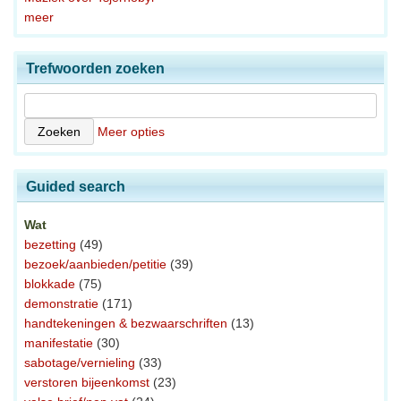
meer
Trefwoorden zoeken
Meer opties
Guided search
Wat
bezetting
(49)
bezoek/aanbieden/petitie
(39)
blokkade
(75)
demonstratie
(171)
handtekeningen & bezwaarschriften
(13)
manifestatie
(30)
sabotage/vernieling
(33)
verstoren bijeenkomst
(23)