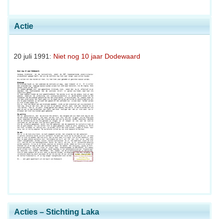
Actie
20 juli 1991:
Niet nog 10 jaar Dodewaard
Acties – Stichting Laka