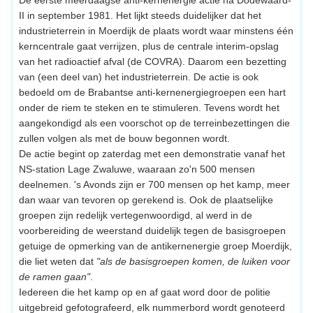
De eerste meerdaagse anti-kernenergie actie na Dodewaard-
II in september 1981. Het lijkt steeds duidelijker dat het
industrieterrein in Moerdijk de plaats wordt waar minstens één
kerncentrale gaat verrijzen, plus de centrale interim-opslag
van het radioactief afval (de COVRA). Daarom een bezetting
van (een deel van) het industrieterrein. De actie is ook
bedoeld om de Brabantse anti-kernenergiegroepen een hart
onder de riem te steken en te stimuleren. Tevens wordt het
aangekondigd als een voorschot op de terreinbezettingen die
zullen volgen als met de bouw begonnen wordt.
De actie begint op zaterdag met een demonstratie vanaf het
NS-station Lage Zwaluwe, waaraan zo'n 500 mensen
deelnemen. 's Avonds zijn er 700 mensen op het kamp, meer
dan waar van tevoren op gerekend is. Ook de plaatselijke
groepen zijn redelijk vertegenwoordigd, al werd in de
voorbereiding de weerstand duidelijk tegen de basisgroepen
getuige de opmerking van de antikernenergie groep Moerdijk,
die liet weten dat
"als de basisgroepen komen, de luiken voor
de ramen gaan"
.
Iedereen die het kamp op en af gaat word door de politie
uitgebreid gefotografeerd, elk nummerbord wordt genoteerd