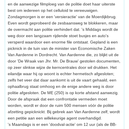
en de aanwezige filmploeg van de politie doet haar uiterste
best om iedereen op het celluloid te vereeuwigen.
Zondagmorgen is er een 'versieractie' van de Moerdijkbrug.
Even wordt geprobeerd de zesbaansweg te blokkeren, maar
de overmacht aan politie verhindert dat. 's Middags wordt de
weg door een langzaam rijdende stoet busjes en auto's
versperd waardoor een enorme file ontstaat. Gepland is een
picknick in de tuin van de minister van Economische Zaken
Van Aardenne in Dordrecht. Van Aardenne die, zo blijkt uit de
door 'De Wraak van Jhr. Mr. De Brauw' gestolen documenten,
op zeer slinkse wijze de kerncentrales door wil drukken. Het
eilandje waar hij op woont is echter hermetisch afgesloten;
zelfs het veer dat daar aankomt is uit de vaart gehaald, een
ophaalbrug staat omhoog en de enige andere weg is door
politie afgesloten. De ME (250) is op korte afstand aanwezig.
Door de afspraak dat een confrontatie vermeden moet
worden, wordt er door de ruim 500 mensen vóór de politie
afzetting gepicknickt. Bij gebrek aan Van Aardenne zelf, wordt
een petitie aan een willekeurige agent overhandigd.
's Maandags is er een 'doodval-actie' om 12 uur (als de BB-