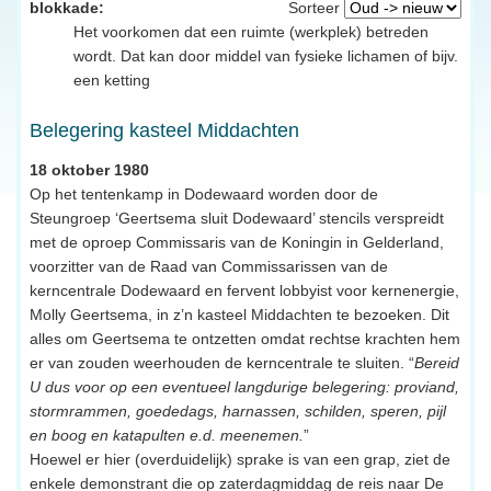
blokkade:
Sorteer
Het voorkomen dat een ruimte (werkplek) betreden
wordt. Dat kan door middel van fysieke lichamen of bijv.
een ketting
Belegering kasteel Middachten
18 oktober 1980
Op het tentenkamp in Dodewaard worden door de
Steungroep ‘Geertsema sluit Dodewaard’ stencils verspreidt
met de oproep Commissaris van de Koningin in Gelderland,
voorzitter van de Raad van Commissarissen van de
kerncentrale Dodewaard en fervent lobbyist voor kernenergie,
Molly Geertsema, in z’n kasteel Middachten te bezoeken. Dit
alles om Geertsema te ontzetten omdat rechtse krachten hem
er van zouden weerhouden de kerncentrale te sluiten. “
Bereid
U dus voor op een eventueel langdurige belegering: proviand,
stormrammen, goededags, harnassen, schilden, speren, pijl
en boog en katapulten e.d. meenemen.
”
Hoewel er hier (overduidelijk) sprake is van een grap, ziet de
enkele demonstrant die op zaterdagmiddag de reis naar De