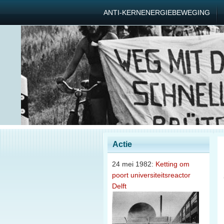
ANTI-KERNENERGIEBEWEGING
Actie
24 mei 1982:
Ketting om
poort universiteitsreactor
Delft