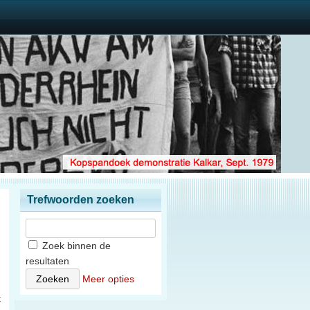
Trefwoorden zoeken
Zoek binnen de
resultaten
Meer opties
t