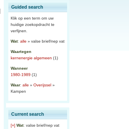
Guided search
Klik op een term om uw
huidige zoekopdracht te
verfijnen.
Wat
:
alle
» valse brief/nep vat
Waartegen
kernenergie algemeen
(1)
Wanneer
1980-1989
(1)
Waar
:
alle
»
Overijssel
»
Kampen
Current search
[×]
Wat
: valse brief/nep vat