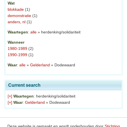
Wat
blokkade
(1)
demonstratie
(1)
anders, nl
(1)
Waartegen
:
alle
» herdenking/solidariteit
Wanneer
1980-1989
(2)
1990-1999
(1)
Waar
:
alle
»
Gelderland
» Dodewaard
Current search
[×]
Waartegen
: herdenking/solidariteit
[×]
Waar
:
Gelderland
» Dodewaard
Deze website is gemaakt en wordt onderhouden door
Stichting