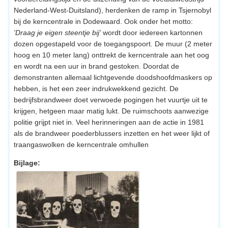
Nederland-West-Duitsland), herdenken de ramp in Tsjernobyl
bij de kerncentrale in Dodewaard. Ook onder het motto:
'Draag je eigen steentje bij'
wordt door iedereen kartonnen
dozen opgestapeld voor de toegangspoort. De muur (2 meter
hoog en 10 meter lang) onttrekt de kerncentrale aan het oog
en wordt na een uur in brand gestoken. Doordat de
demonstranten allemaal lichtgevende doodshoofdmaskers op
hebben, is het een zeer indrukwekkend gezicht. De
bedrijfsbrandweer doet verwoede pogingen het vuurtje uit te
krijgen, hetgeen maar matig lukt. De ruimschoots aanwezige
politie grijpt niet in. Veel herinneringen aan de actie in 1981
als de brandweer poederblussers inzetten en het weer lijkt of
traangaswolken de kerncentrale omhullen
Bijlage: