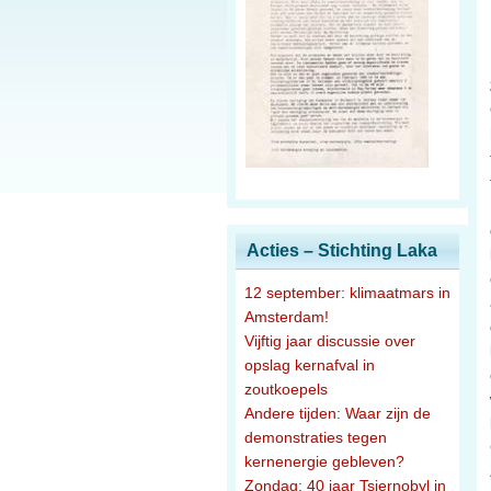
Acties – Stichting Laka
12 september: klimaatmars in
Amsterdam!
Vijftig jaar discussie over
opslag kernafval in
zoutkoepels
Andere tijden: Waar zijn de
demonstraties tegen
kernenergie gebleven?
Zondag: 40 jaar Tsjernobyl in