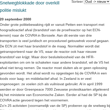
Sorteer
Snelwegblokkade door overkill
politie mislukt
20 september 2000
Onder grote politiebewaking rijdt er vanuit Petten een transport met
hoogradioactief afval (brandstof van de proefreactor op het ECN-
terrein) naar de COVRA in Borssele. Aan dit eerste van drie
transporten is veel juridisch en procedureel getouwtrek vooraf gegaan.
De ECN zit met haar brandstof in de maag. Normaliter wordt dat
getransporteerd naar de VS, waar de reactor ook haar nieuwe
brandstof van krijgt. Maar door besluiteloosheid van de HFR-
exploitanten om om te schakelen naar andere brandstof, wil de VS het
afval niet terug nemen. De reactor moet sluiten als er geen oplossing
gevonden wordt. Het afval wordt nu opgeslagen bij de COVRA in een
loods voor laag- en middelactief afval. In Zeeland is er veel
ongenoegen: ze voelen zich als vuilnisvat gebruikt. Al in april 1999
werden er door Greenpeace 7000 Zeeuwse protestkaarten afgeleverd
bij het ministerie van Economische Zaken. Eerder al had de SP bij de
COVRA actie gevoerd tegen het voornemen.
Zo’n 25 activisten (voornamelijk van de SP) proberen op de snelweg bi