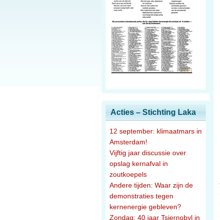
Acties – Stichting Laka
12 september: klimaatmars in
Amsterdam!
Vijftig jaar discussie over
opslag kernafval in
zoutkoepels
Andere tijden: Waar zijn de
demonstraties tegen
kernenergie gebleven?
Zondag: 40 jaar Tsjernobyl in