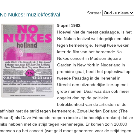
Sorteer
No Nukes! muziekfestival
9 april 1982
Hoewel niet de meest geslaagde, is het
No Nukes festival wel degelijk een aktie
tegen kernenergie. Terwijl twee weken
later de film van het beroemde No
Nukes concert in Madison Square
Garden in New York in Nederland in
première gaat, heeft het popfestival op
tweede Paasdag in de Irenehal in
Utrecht een uitzonderlijke line-up met
grote namen. Daar was dan ook meer
opgelet dan op de politieke
betrokkenheid van de artiesten of de
affiniteit met de strijd tegen kernenergie. Zowel Adrian Borland (The
Sound) als Dave Edmunds roepen (beide al behoorlijk dronken) dat ze
niks hebben met de strijd tegen kernenergie. Er komen zo'n 10.000
mensen op het concert (wat geld moet genereren voor de strijd tegen